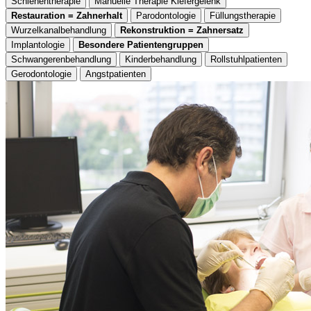
Schienentherapie
Manuelle Therapie Kiefergelenk
Restauration = Zahnerhalt
Parodontologie
Füllungstherapie
Wurzelkanalbehandlung
Rekonstruktion = Zahnersatz
Implantologie
Besondere Patientengruppen
Schwangerenbehandlung
Kinderbehandlung
Rollstuhlpatienten
Gerodontologie
Angstpatienten