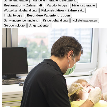
Schienentherapie
Manuelle Therapie Kiefergelenk
Restauration = Zahnerhalt
Parodontologie
Füllungstherapie
Wurzelkanalbehandlung
Rekonstruktion = Zahnersatz
Implantologie
Besondere Patientengruppen
Schwangerenbehandlung
Kinderbehandlung
Rollstuhlpatienten
Gerodontologie
Angstpatienten