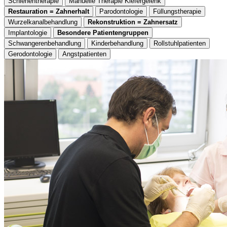
Schienentherapie
Manuelle Therapie Kiefergelenk
Restauration = Zahnerhalt
Parodontologie
Füllungstherapie
Wurzelkanalbehandlung
Rekonstruktion = Zahnersatz
Implantologie
Besondere Patientengruppen
Schwangerenbehandlung
Kinderbehandlung
Rollstuhlpatienten
Gerodontologie
Angstpatienten