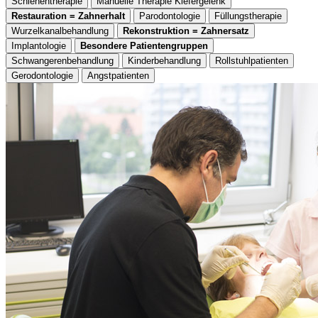
Schienentherapie
Manuelle Therapie Kiefergelenk
Restauration = Zahnerhalt
Parodontologie
Füllungstherapie
Wurzelkanalbehandlung
Rekonstruktion = Zahnersatz
Implantologie
Besondere Patientengruppen
Schwangerenbehandlung
Kinderbehandlung
Rollstuhlpatienten
Gerodontologie
Angstpatienten