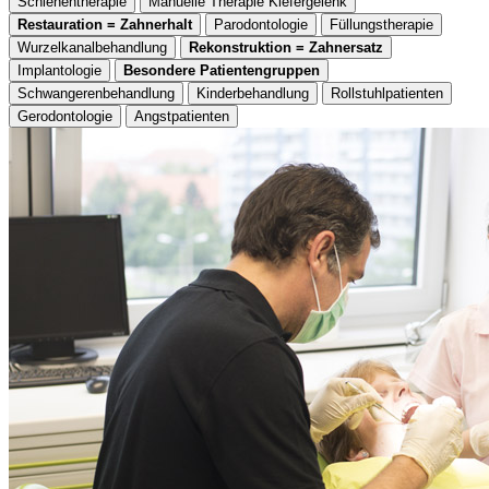
Schienentherapie
Manuelle Therapie Kiefergelenk
Restauration = Zahnerhalt
Parodontologie
Füllungstherapie
Wurzelkanalbehandlung
Rekonstruktion = Zahnersatz
Implantologie
Besondere Patientengruppen
Schwangerenbehandlung
Kinderbehandlung
Rollstuhlpatienten
Gerodontologie
Angstpatienten