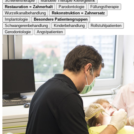
Schienentherapie
Manuelle Therapie Kiefergelenk
Restauration = Zahnerhalt
Parodontologie
Füllungstherapie
Wurzelkanalbehandlung
Rekonstruktion = Zahnersatz
Implantologie
Besondere Patientengruppen
Schwangerenbehandlung
Kinderbehandlung
Rollstuhlpatienten
Gerodontologie
Angstpatienten