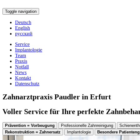
Toggle navigation
Deutsch
English
русский
Service
Implantologie
Team
Praxis
Notfall
News
Kontakt
Datenschutz
Zahnarztpraxis Paudler in Erfurt
Voller Service für Ihre perfekte Zahnbeh
Prävention = Vorbeugung
Professionelle Zahnreinigung
Schienenth
Rekonstruktion = Zahnersatz
Implantologie
Besondere Patienten