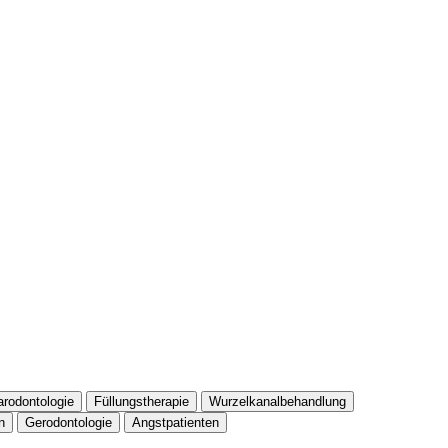
arodontologie
Füllungstherapie
Wurzelkanalbehandlung
n
Gerodontologie
Angstpatienten