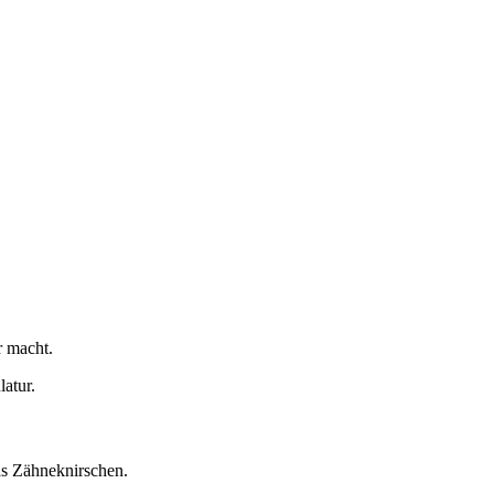
r macht.
atur.
as Zähneknirschen.