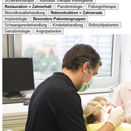
Schienentherapie
Manuelle Therapie Kiefergelenk
Restauration = Zahnerhalt
Parodontologie
Füllungstherapie
Wurzelkanalbehandlung
Rekonstruktion = Zahnersatz
Implantologie
Besondere Patientengruppen
Schwangerenbehandlung
Kinderbehandlung
Rollstuhlpatienten
Gerodontologie
Angstpatienten