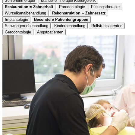
Schienentherapie
Manuelle Therapie Kiefergelenk
Restauration = Zahnerhalt
Parodontologie
Füllungstherapie
Wurzelkanalbehandlung
Rekonstruktion = Zahnersatz
Implantologie
Besondere Patientengruppen
Schwangerenbehandlung
Kinderbehandlung
Rollstuhlpatienten
Gerodontologie
Angstpatienten