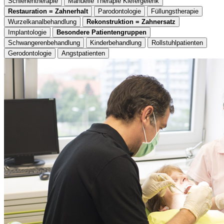
Schienentherapie
Manuelle Therapie Kiefergelenk
Restauration = Zahnerhalt
Parodontologie
Füllungstherapie
Wurzelkanalbehandlung
Rekonstruktion = Zahnersatz
Implantologie
Besondere Patientengruppen
Schwangerenbehandlung
Kinderbehandlung
Rollstuhlpatienten
Gerodontologie
Angstpatienten