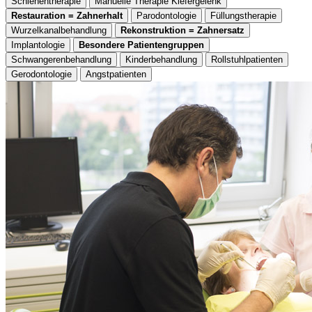
Schienentherapie
Manuelle Therapie Kiefergelenk
Restauration = Zahnerhalt
Parodontologie
Füllungstherapie
Wurzelkanalbehandlung
Rekonstruktion = Zahnersatz
Implantologie
Besondere Patientengruppen
Schwangerenbehandlung
Kinderbehandlung
Rollstuhlpatienten
Gerodontologie
Angstpatienten