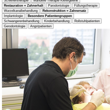
Schienentherapie
Manuelle Therapie Kiefergelenk
Restauration = Zahnerhalt
Parodontologie
Füllungstherapie
Wurzelkanalbehandlung
Rekonstruktion = Zahnersatz
Implantologie
Besondere Patientengruppen
Schwangerenbehandlung
Kinderbehandlung
Rollstuhlpatienten
Gerodontologie
Angstpatienten