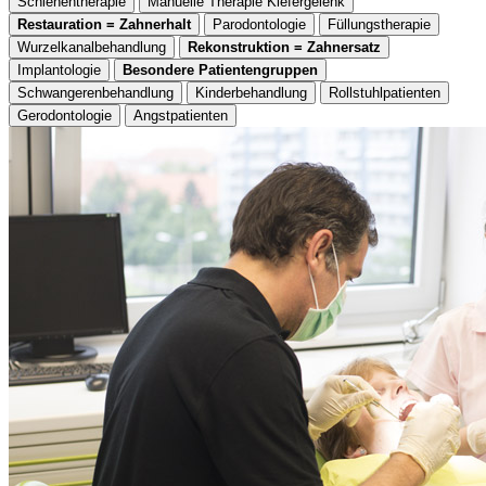
Schienentherapie
Manuelle Therapie Kiefergelenk
Restauration = Zahnerhalt
Parodontologie
Füllungstherapie
Wurzelkanalbehandlung
Rekonstruktion = Zahnersatz
Implantologie
Besondere Patientengruppen
Schwangerenbehandlung
Kinderbehandlung
Rollstuhlpatienten
Gerodontologie
Angstpatienten