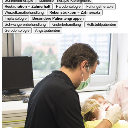
Schienentherapie
Manuelle Therapie Kiefergelenk
Restauration = Zahnerhalt
Parodontologie
Füllungstherapie
Wurzelkanalbehandlung
Rekonstruktion = Zahnersatz
Implantologie
Besondere Patientengruppen
Schwangerenbehandlung
Kinderbehandlung
Rollstuhlpatienten
Gerodontologie
Angstpatienten