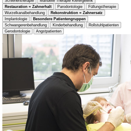
Schienentherapie
Manuelle Therapie Kiefergelenk
Restauration = Zahnerhalt
Parodontologie
Füllungstherapie
Wurzelkanalbehandlung
Rekonstruktion = Zahnersatz
Implantologie
Besondere Patientengruppen
Schwangerenbehandlung
Kinderbehandlung
Rollstuhlpatienten
Gerodontologie
Angstpatienten