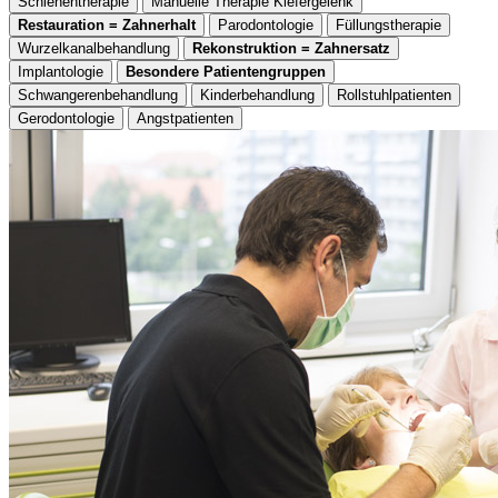
Schienentherapie
Manuelle Therapie Kiefergelenk
Restauration = Zahnerhalt
Parodontologie
Füllungstherapie
Wurzelkanalbehandlung
Rekonstruktion = Zahnersatz
Implantologie
Besondere Patientengruppen
Schwangerenbehandlung
Kinderbehandlung
Rollstuhlpatienten
Gerodontologie
Angstpatienten