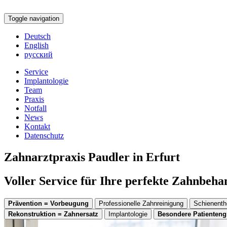
Toggle navigation
Deutsch
English
русский
Service
Implantologie
Team
Praxis
Notfall
News
Kontakt
Datenschutz
Zahnarztpraxis Paudler in Erfurt
Voller Service für Ihre perfekte Zahnbeh
Prävention = Vorbeugung
Professionelle Zahnreinigung
Schienenth
Rekonstruktion = Zahnersatz
Implantologie
Besondere Patienten