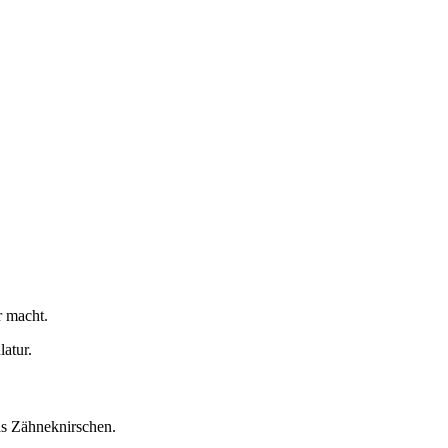
r macht.
atur.
as Zähneknirschen.