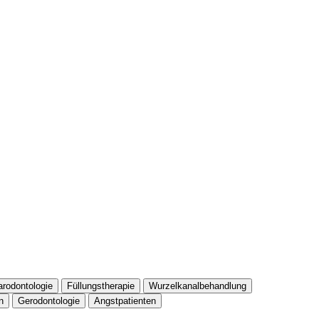
arodontologie
Füllungstherapie
Wurzelkanalbehandlung
n
Gerodontologie
Angstpatienten