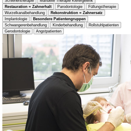
Schienentherapie
Manuelle Therapie Kiefergelenk
Restauration = Zahnerhalt
Parodontologie
Füllungstherapie
Wurzelkanalbehandlung
Rekonstruktion = Zahnersatz
Implantologie
Besondere Patientengruppen
Schwangerenbehandlung
Kinderbehandlung
Rollstuhlpatienten
Gerodontologie
Angstpatienten