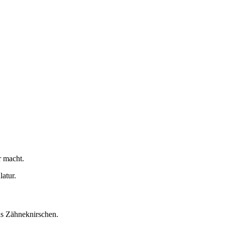
r macht.
atur.
as Zähneknirschen.