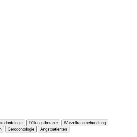
arodontologie
Füllungstherapie
Wurzelkanalbehandlung
n
Gerodontologie
Angstpatienten