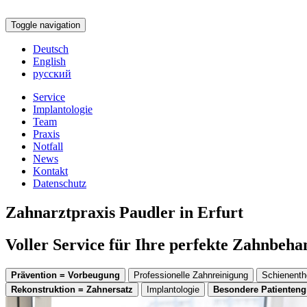
Toggle navigation
Deutsch
English
русский
Service
Implantologie
Team
Praxis
Notfall
News
Kontakt
Datenschutz
Zahnarztpraxis Paudler in Erfurt
Voller Service für Ihre perfekte Zahnbeh
Prävention = Vorbeugung
Professionelle Zahnreinigung
Schienenth
Rekonstruktion = Zahnersatz
Implantologie
Besondere Patienten