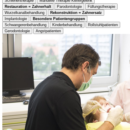
Schienentherapie
Manuelle Therapie Kiefergelenk
Restauration = Zahnerhalt
Parodontologie
Füllungstherapie
Wurzelkanalbehandlung
Rekonstruktion = Zahnersatz
Implantologie
Besondere Patientengruppen
Schwangerenbehandlung
Kinderbehandlung
Rollstuhlpatienten
Gerodontologie
Angstpatienten