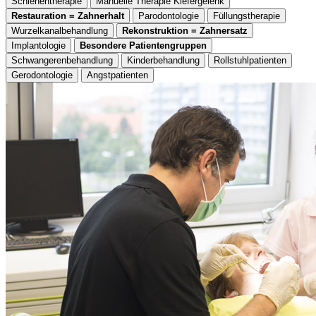
Schienentherapie
Manuelle Therapie Kiefergelenk
Restauration = Zahnerhalt
Parodontologie
Füllungstherapie
Wurzelkanalbehandlung
Rekonstruktion = Zahnersatz
Implantologie
Besondere Patientengruppen
Schwangerenbehandlung
Kinderbehandlung
Rollstuhlpatienten
Gerodontologie
Angstpatienten