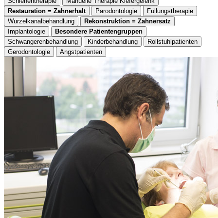
Schienentherapie
Manuelle Therapie Kiefergelenk
Restauration = Zahnerhalt
Parodontologie
Füllungstherapie
Wurzelkanalbehandlung
Rekonstruktion = Zahnersatz
Implantologie
Besondere Patientengruppen
Schwangerenbehandlung
Kinderbehandlung
Rollstuhlpatienten
Gerodontologie
Angstpatienten