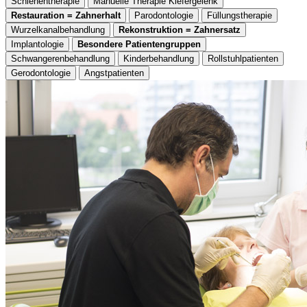
Schienentherapie
Manuelle Therapie Kiefergelenk
Restauration = Zahnerhalt
Parodontologie
Füllungstherapie
Wurzelkanalbehandlung
Rekonstruktion = Zahnersatz
Implantologie
Besondere Patientengruppen
Schwangerenbehandlung
Kinderbehandlung
Rollstuhlpatienten
Gerodontologie
Angstpatienten