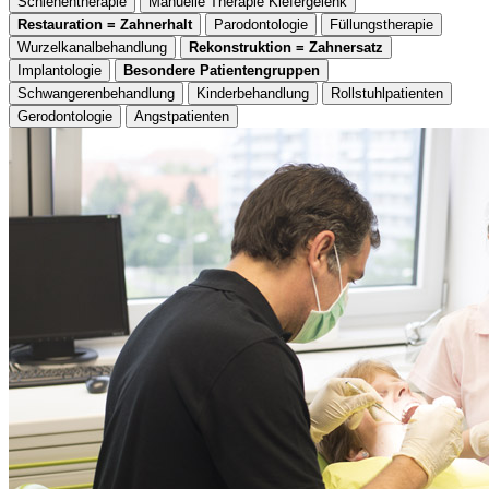
Schienentherapie
Manuelle Therapie Kiefergelenk
Restauration = Zahnerhalt
Parodontologie
Füllungstherapie
Wurzelkanalbehandlung
Rekonstruktion = Zahnersatz
Implantologie
Besondere Patientengruppen
Schwangerenbehandlung
Kinderbehandlung
Rollstuhlpatienten
Gerodontologie
Angstpatienten