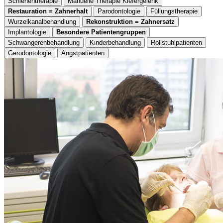
Schienentherapie
Manuelle Therapie Kiefergelenk
Restauration = Zahnerhalt
Parodontologie
Füllungstherapie
Wurzelkanalbehandlung
Rekonstruktion = Zahnersatz
Implantologie
Besondere Patientengruppen
Schwangerenbehandlung
Kinderbehandlung
Rollstuhlpatienten
Gerodontologie
Angstpatienten