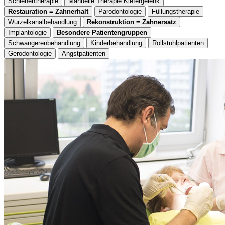
Schienentherapie
Manuelle Therapie Kiefergelenk
Restauration = Zahnerhalt
Parodontologie
Füllungstherapie
Wurzelkanalbehandlung
Rekonstruktion = Zahnersatz
Implantologie
Besondere Patientengruppen
Schwangerenbehandlung
Kinderbehandlung
Rollstuhlpatienten
Gerodontologie
Angstpatienten