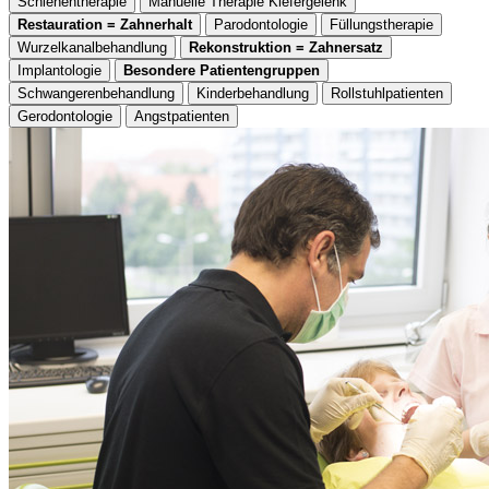
Schienentherapie
Manuelle Therapie Kiefergelenk
Restauration = Zahnerhalt
Parodontologie
Füllungstherapie
Wurzelkanalbehandlung
Rekonstruktion = Zahnersatz
Implantologie
Besondere Patientengruppen
Schwangerenbehandlung
Kinderbehandlung
Rollstuhlpatienten
Gerodontologie
Angstpatienten