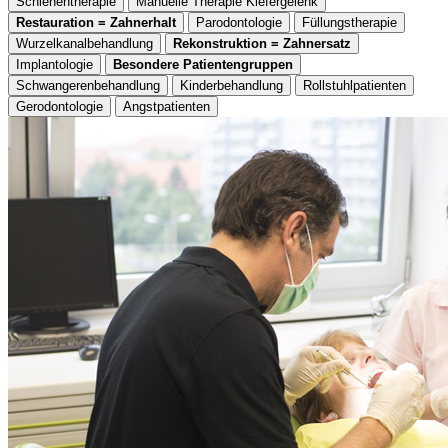
Schienentherapie
Manuelle Therapie Kiefergelenk
Restauration = Zahnerhalt
Parodontologie
Füllungstherapie
Wurzelkanalbehandlung
Rekonstruktion = Zahnersatz
Implantologie
Besondere Patientengruppen
Schwangerenbehandlung
Kinderbehandlung
Rollstuhlpatienten
Gerodontologie
Angstpatienten