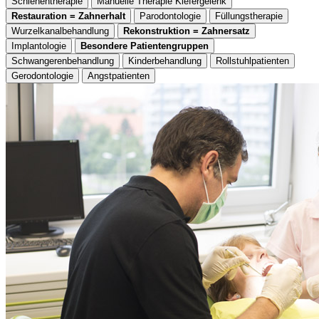
Schienentherapie
Manuelle Therapie Kiefergelenk
Restauration = Zahnerhalt
Parodontologie
Füllungstherapie
Wurzelkanalbehandlung
Rekonstruktion = Zahnersatz
Implantologie
Besondere Patientengruppen
Schwangerenbehandlung
Kinderbehandlung
Rollstuhlpatienten
Gerodontologie
Angstpatienten