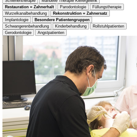
Schienentherapie
Manuelle Therapie Kiefergelenk
Restauration = Zahnerhalt
Parodontologie
Füllungstherapie
Wurzelkanalbehandlung
Rekonstruktion = Zahnersatz
Implantologie
Besondere Patientengruppen
Schwangerenbehandlung
Kinderbehandlung
Rollstuhlpatienten
Gerodontologie
Angstpatienten