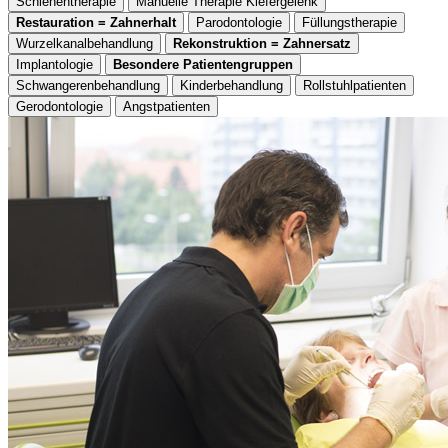
Schienentherapie
Manuelle Therapie Kiefergelenk
Restauration = Zahnerhalt
Parodontologie
Füllungstherapie
Wurzelkanalbehandlung
Rekonstruktion = Zahnersatz
Implantologie
Besondere Patientengruppen
Schwangerenbehandlung
Kinderbehandlung
Rollstuhlpatienten
Gerodontologie
Angstpatienten