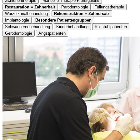
Schienentherapie
Manuelle Therapie Kiefergelenk
Restauration = Zahnerhalt
Parodontologie
Füllungstherapie
Wurzelkanalbehandlung
Rekonstruktion = Zahnersatz
Implantologie
Besondere Patientengruppen
Schwangerenbehandlung
Kinderbehandlung
Rollstuhlpatienten
Gerodontologie
Angstpatienten