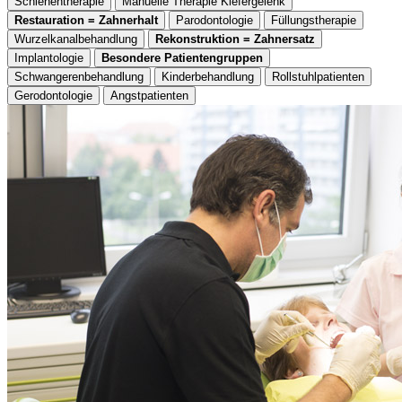
Schienentherapie
Manuelle Therapie Kiefergelenk
Restauration = Zahnerhalt
Parodontologie
Füllungstherapie
Wurzelkanalbehandlung
Rekonstruktion = Zahnersatz
Implantologie
Besondere Patientengruppen
Schwangerenbehandlung
Kinderbehandlung
Rollstuhlpatienten
Gerodontologie
Angstpatienten