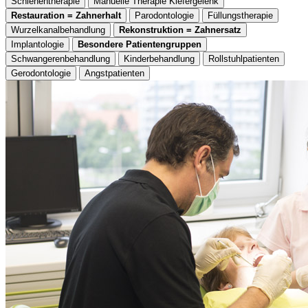
Schienentherapie
Manuelle Therapie Kiefergelenk
Restauration = Zahnerhalt
Parodontologie
Füllungstherapie
Wurzelkanalbehandlung
Rekonstruktion = Zahnersatz
Implantologie
Besondere Patientengruppen
Schwangerenbehandlung
Kinderbehandlung
Rollstuhlpatienten
Gerodontologie
Angstpatienten