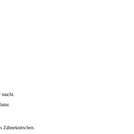
r macht.
atur.
as Zähneknirschen.