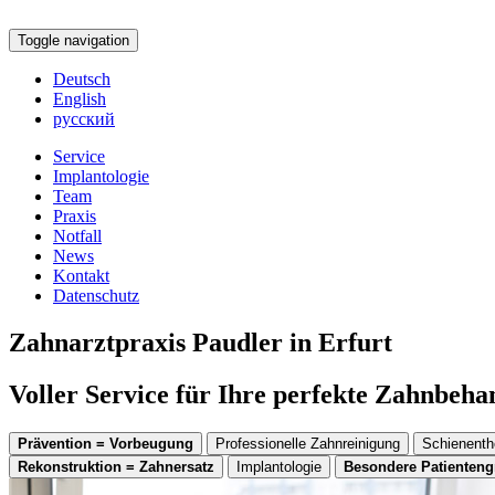
Toggle navigation
Deutsch
English
русский
Service
Implantologie
Team
Praxis
Notfall
News
Kontakt
Datenschutz
Zahnarztpraxis Paudler in Erfurt
Voller Service für Ihre perfekte Zahnbeh
Prävention = Vorbeugung
Professionelle Zahnreinigung
Schienenth
Rekonstruktion = Zahnersatz
Implantologie
Besondere Patienten