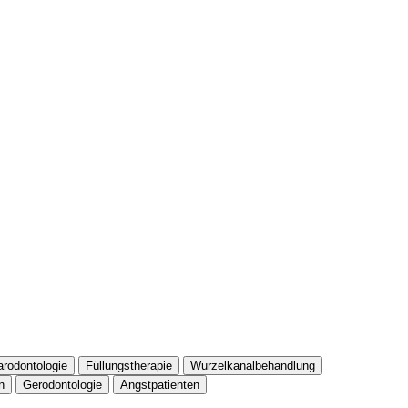
arodontologie
Füllungstherapie
Wurzelkanalbehandlung
n
Gerodontologie
Angstpatienten