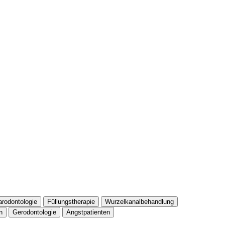
arodontologie
Füllungstherapie
Wurzelkanalbehandlung
n
Gerodontologie
Angstpatienten