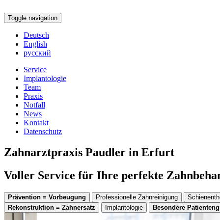
Toggle navigation
Deutsch
English
русский
Service
Implantologie
Team
Praxis
Notfall
News
Kontakt
Datenschutz
Zahnarztpraxis Paudler in Erfurt
Voller Service für Ihre perfekte Zahnbeh
Prävention = Vorbeugung
Professionelle Zahnreinigung
Schienenth
Rekonstruktion = Zahnersatz
Implantologie
Besondere Patienten