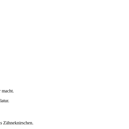
r macht.
atur.
as Zähneknirschen.