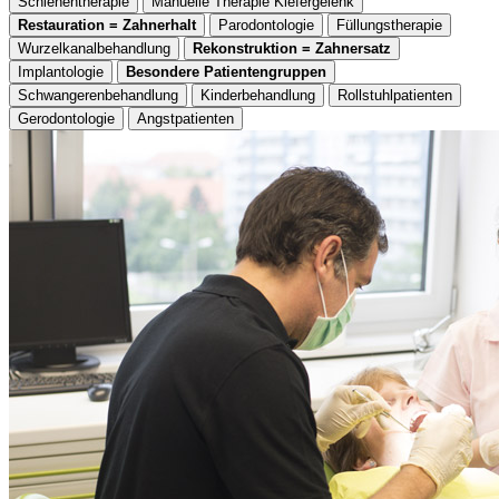
Schienentherapie
Manuelle Therapie Kiefergelenk
Restauration = Zahnerhalt
Parodontologie
Füllungstherapie
Wurzelkanalbehandlung
Rekonstruktion = Zahnersatz
Implantologie
Besondere Patientengruppen
Schwangerenbehandlung
Kinderbehandlung
Rollstuhlpatienten
Gerodontologie
Angstpatienten