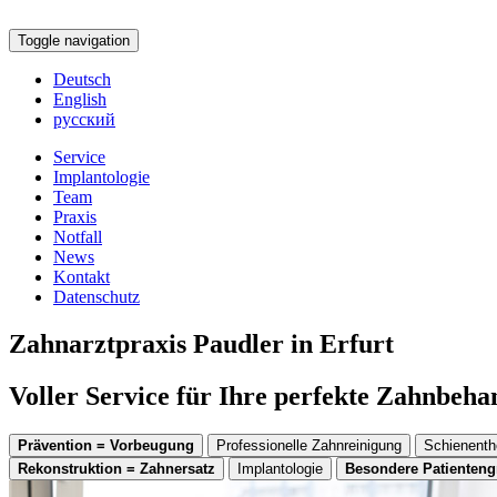
Toggle navigation
Deutsch
English
русский
Service
Implantologie
Team
Praxis
Notfall
News
Kontakt
Datenschutz
Zahnarztpraxis Paudler in Erfurt
Voller Service für Ihre perfekte Zahnbeh
Prävention = Vorbeugung
Professionelle Zahnreinigung
Schienenth
Rekonstruktion = Zahnersatz
Implantologie
Besondere Patienten