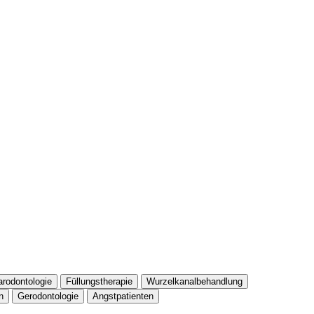
arodontologie
Füllungstherapie
Wurzelkanalbehandlung
n
Gerodontologie
Angstpatienten