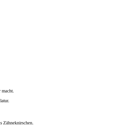
r macht.
atur.
as Zähneknirschen.