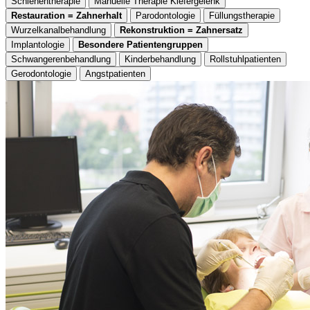
Schienentherapie
Manuelle Therapie Kiefergelenk
Restauration = Zahnerhalt
Parodontologie
Füllungstherapie
Wurzelkanalbehandlung
Rekonstruktion = Zahnersatz
Implantologie
Besondere Patientengruppen
Schwangerenbehandlung
Kinderbehandlung
Rollstuhlpatienten
Gerodontologie
Angstpatienten