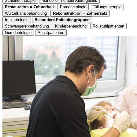
Schienentherapie
Manuelle Therapie Kiefergelenk
Restauration = Zahnerhalt
Parodontologie
Füllungstherapie
Wurzelkanalbehandlung
Rekonstruktion = Zahnersatz
Implantologie
Besondere Patientengruppen
Schwangerenbehandlung
Kinderbehandlung
Rollstuhlpatienten
Gerodontologie
Angstpatienten