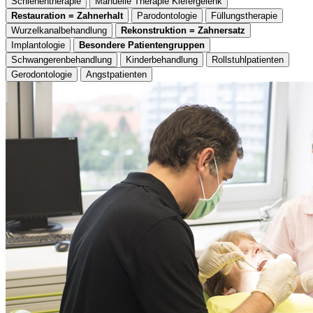
Schienentherapie
Manuelle Therapie Kiefergelenk
Restauration = Zahnerhalt
Parodontologie
Füllungstherapie
Wurzelkanalbehandlung
Rekonstruktion = Zahnersatz
Implantologie
Besondere Patientengruppen
Schwangerenbehandlung
Kinderbehandlung
Rollstuhlpatienten
Gerodontologie
Angstpatienten