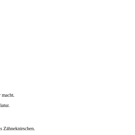
r macht.
atur.
as Zähneknirschen.