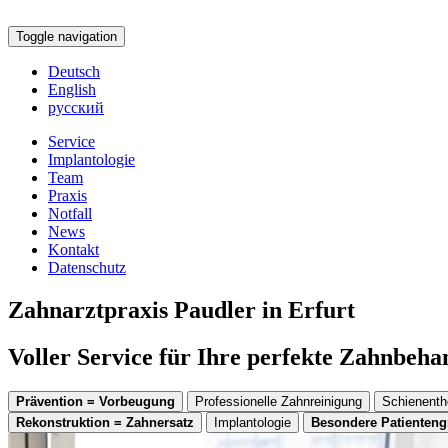
Toggle navigation
Deutsch
English
русский
Service
Implantologie
Team
Praxis
Notfall
News
Kontakt
Datenschutz
Zahnarztpraxis Paudler in Erfurt
Voller Service für Ihre perfekte Zahnbeh
Prävention = Vorbeugung
Professionelle Zahnreinigung
Schienenth
Rekonstruktion = Zahnersatz
Implantologie
Besondere Patienten