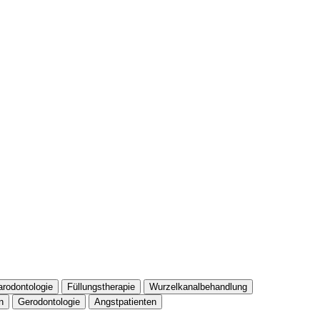
arodontologie
Füllungstherapie
Wurzelkanalbehandlung
n
Gerodontologie
Angstpatienten