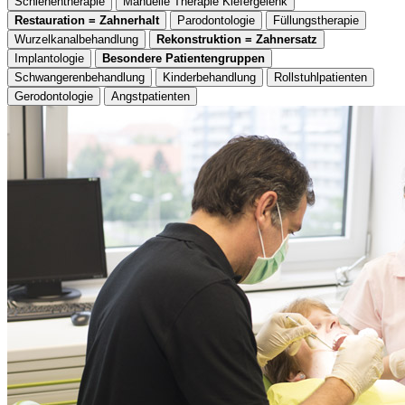
Schienentherapie
Manuelle Therapie Kiefergelenk
Restauration = Zahnerhalt
Parodontologie
Füllungstherapie
Wurzelkanalbehandlung
Rekonstruktion = Zahnersatz
Implantologie
Besondere Patientengruppen
Schwangerenbehandlung
Kinderbehandlung
Rollstuhlpatienten
Gerodontologie
Angstpatienten