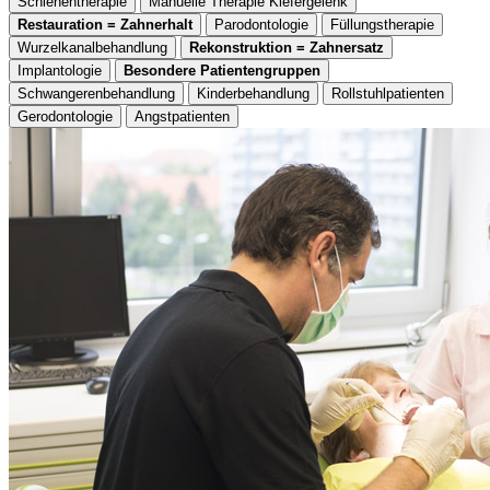
Schienentherapie
Manuelle Therapie Kiefergelenk
Restauration = Zahnerhalt
Parodontologie
Füllungstherapie
Wurzelkanalbehandlung
Rekonstruktion = Zahnersatz
Implantologie
Besondere Patientengruppen
Schwangerenbehandlung
Kinderbehandlung
Rollstuhlpatienten
Gerodontologie
Angstpatienten