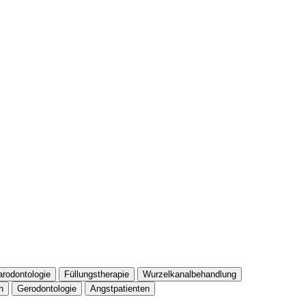
arodontologie
Füllungstherapie
Wurzelkanalbehandlung
n
Gerodontologie
Angstpatienten