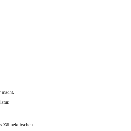
r macht.
atur.
as Zähneknirschen.