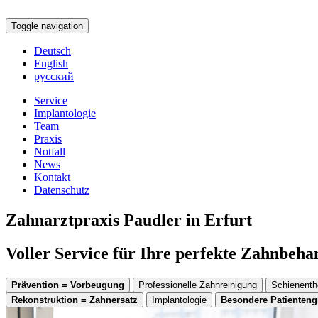
Toggle navigation
Deutsch
English
русский
Service
Implantologie
Team
Praxis
Notfall
News
Kontakt
Datenschutz
Zahnarztpraxis Paudler in Erfurt
Voller Service für Ihre perfekte Zahnbeh
Prävention = Vorbeugung
Professionelle Zahnreinigung
Schienenth
Rekonstruktion = Zahnersatz
Implantologie
Besondere Patienten