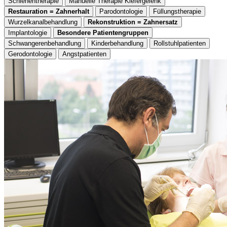
Schienentherapie
Manuelle Therapie Kiefergelenk
Restauration = Zahnerhalt
Parodontologie
Füllungstherapie
Wurzelkanalbehandlung
Rekonstruktion = Zahnersatz
Implantologie
Besondere Patientengruppen
Schwangerenbehandlung
Kinderbehandlung
Rollstuhlpatienten
Gerodontologie
Angstpatienten