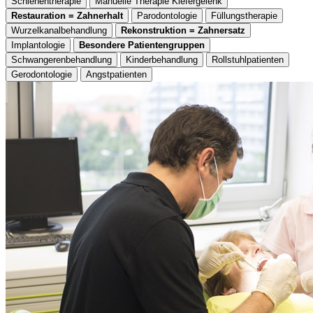
Schienentherapie
Manuelle Therapie Kiefergelenk
Restauration = Zahnerhalt
Parodontologie
Füllungstherapie
Wurzelkanalbehandlung
Rekonstruktion = Zahnersatz
Implantologie
Besondere Patientengruppen
Schwangerenbehandlung
Kinderbehandlung
Rollstuhlpatienten
Gerodontologie
Angstpatienten