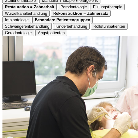
Schienentherapie
Manuelle Therapie Kiefergelenk
Restauration = Zahnerhalt
Parodontologie
Füllungstherapie
Wurzelkanalbehandlung
Rekonstruktion = Zahnersatz
Implantologie
Besondere Patientengruppen
Schwangerenbehandlung
Kinderbehandlung
Rollstuhlpatienten
Gerodontologie
Angstpatienten