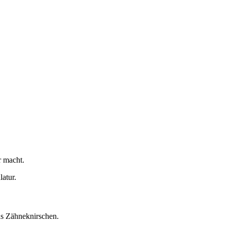
r macht.
atur.
as Zähneknirschen.