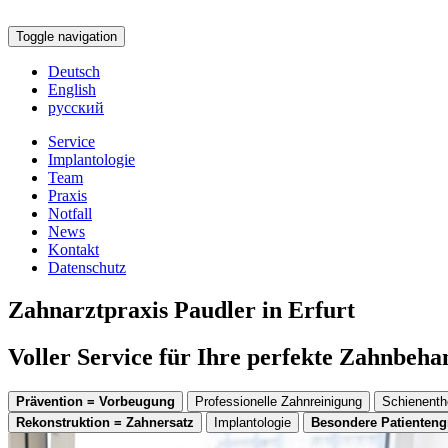
Toggle navigation
Deutsch
English
русский
Service
Implantologie
Team
Praxis
Notfall
News
Kontakt
Datenschutz
Zahnarztpraxis Paudler in Erfurt
Voller Service für Ihre perfekte Zahnbeh
Prävention = Vorbeugung
Professionelle Zahnreinigung
Schienenth
Rekonstruktion = Zahnersatz
Implantologie
Besondere Patienten