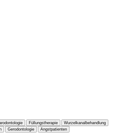
arodontologie
Füllungstherapie
Wurzelkanalbehandlung
n
Gerodontologie
Angstpatienten