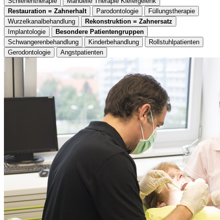
Schienentherapie
Manuelle Therapie Kiefergelenk
Restauration = Zahnerhalt
Parodontologie
Füllungstherapie
Wurzelkanalbehandlung
Rekonstruktion = Zahnersatz
Implantologie
Besondere Patientengruppen
Schwangerenbehandlung
Kinderbehandlung
Rollstuhlpatienten
Gerodontologie
Angstpatienten